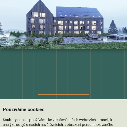
Zaujala vás Residence
Používáme cookies
Krušec a rádi byste se
Soubory cookie používáme ke zlepšení našich webových stránek, k
analýze údajů o našich návštěvnících, zobrazení personalizovaného