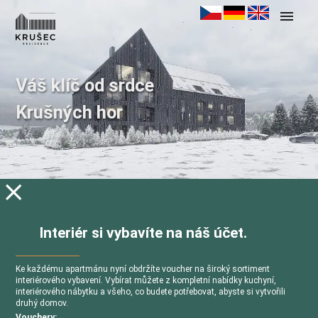
menu
Váš klíč od srdce
Krušných hor
close
Zjistit
Více
informací
více
o
akční
Interiér si vybavíte na náš účet.
nabídce
Ke každému apartmánu nyní obdržíte voucher na široký sortiment
interiérového vybavení. Vybírat můžete z kompletní nabídky kuchyní,
interiérového nábytku a všeho, co budete potřebovat, abyste si vytvořili
druhý domov.
Vouchery: