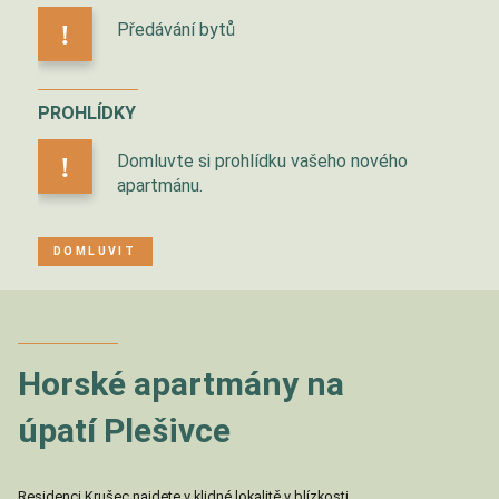
Předávání bytů
!
PROHLÍDKY
Domluvte si prohlídku vašeho nového
!
apartmánu.
DOMLUVIT
Horské apartmány na
úpatí Plešivce
Residenci Krušec najdete v klidné lokalitě v blízkosti